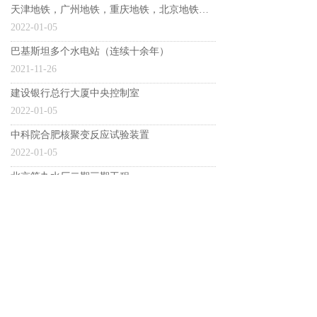
天津地铁，广州地铁，重庆地铁，北京地铁十五号线之后各线等数十个地铁配套装置
2022-01-05
巴基斯坦多个水电站（连续十余年）
2021-11-26
建设银行总行大厦中央控制室
2022-01-05
中科院合肥核聚变反应试验装置
2022-01-05
北京第九水厂二期三期工程
2022-01-05
上一页
1
/
2
下一页
公司地址：
北京市海淀区上地开发区信息路一号
国际创业园一号院2-305
电话：
010-82620099